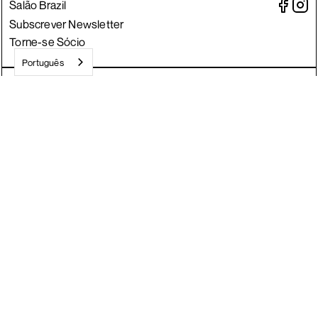
Salão Brazil
Subscrever Newsletter
Torne-se Sócio
Português
Crafted by Divisa.
©
2026
JACC
Todos os direitos reservados
O JACC é uma estrutura