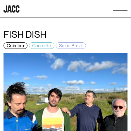
FISH DISH
Coimbra
Concerto
Salão Brazil